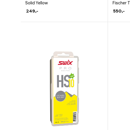
Dette
Solid Yellow
Fischer T
produktet
produkt
249
,-
550
,-
har
har
flere
flere
varianter.
varianter
Alternativene
Alternat
kan
kan
velges
velges
på
på
produktsiden
produkt