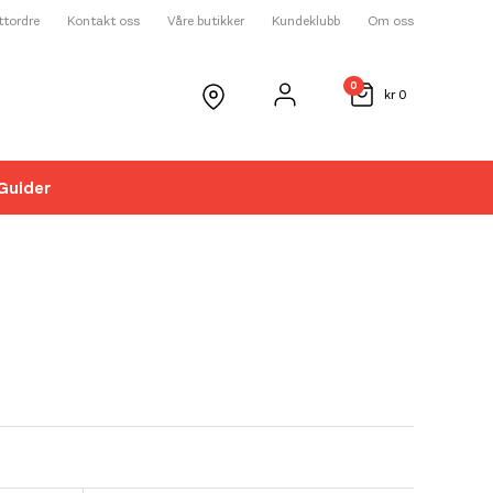
ettordre
Kontakt oss
Våre butikker
Kundeklubb
Om oss
0
kr
0
Guider
☓