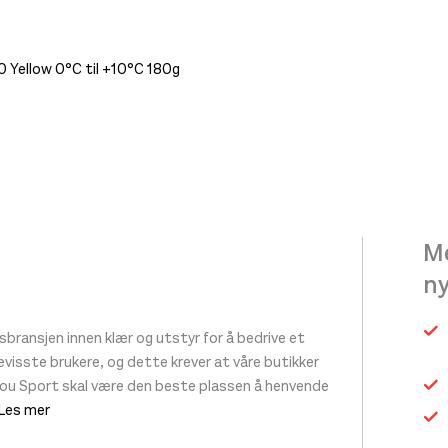
0 Yellow 0°C til +10°C 180g
et
.
ivene
Me
n
siden
ransjen innen klær og utstyr for å bedrive et
 bevisste brukere, og dette krever at våre butikker
tou Sport skal være den beste plassen å henvende
 Les mer