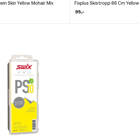
Dette
win Skin Yellow Mohair Mix
Fixplus Skistropp 66 Cm Yellow
et
produktet
95
,-
har
flere
.
varianter.
ivene
Alternativene
kan
velges
på
siden
produktsiden