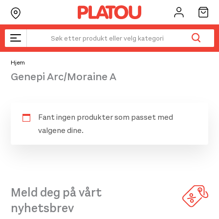
Hopp
rett
til
innholdet
Hjem
Genepi Arc/Moraine A
Fant ingen produkter som passet med
valgene dine.
Meld deg på vårt
nyhetsbrev