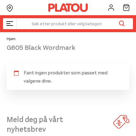
Hopp
rett
til
innholdet
Hjem
G605 Black Wordmark
Fant ingen produkter som passet med
valgene dine.
Meld deg på vårt
nyhetsbrev