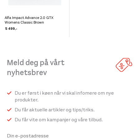
Alfa Impact Advance 2.0 GTX
Dette
Womens Classic Brown
produktet
5 499
,-
har
flere
varianter.
Meld deg på vårt
Alternativene
kan
nyhetsbrev
velges
på
Du er først i køen når vi skal infomere om nye
produktsiden
produkter.
Du får aktuelle artikler og tips/triks.
Du får vite om kampanjer og våre tilbud.