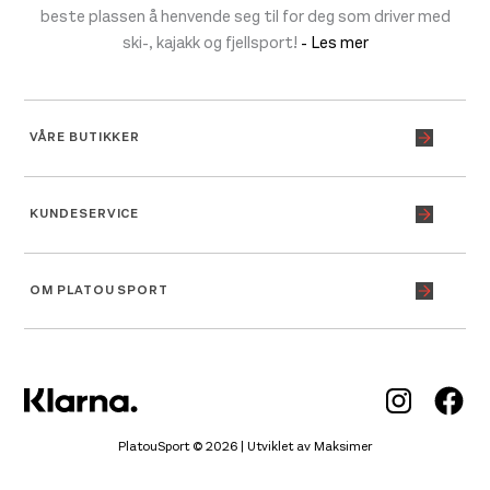
beste plassen å henvende seg til for deg som driver med
ski-, kajakk og fjellsport!
- Les mer
VÅRE BUTIKKER
KUNDESERVICE
OM PLATOU SPORT
Inst
Fa
PlatouSport © 2026 | Utviklet av
Maksimer