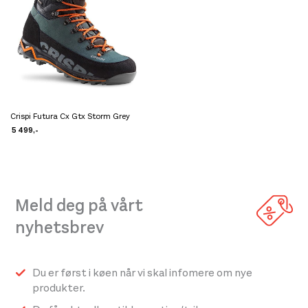
Crispi Futura Cx Gtx Storm Grey
Dette
5 499
,-
produktet
har
flere
varianter.
Meld deg på vårt
Alternativene
nyhetsbrev
kan
velges
på
Du er først i køen når vi skal infomere om nye
produktsiden
produkter.