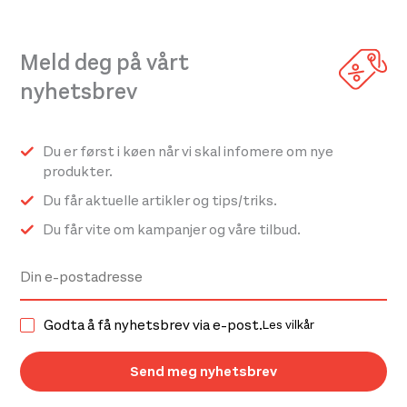
flere
varianter.
Meld deg på vårt
Alternativene
nyhetsbrev
kan
velges
på
Du er først i køen når vi skal infomere om nye
produktsiden
produkter.
Du får aktuelle artikler og tips/triks.
Du får vite om kampanjer og våre tilbud.
Godta å få nyhetsbrev via e-post.
Les vilkår