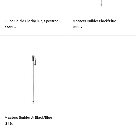
Julbo Shield Black/Blue, Spectron 3
Masters Builder Black/Blue
Dette
Dette
1 599
,-
399
,-
produktet
produktet
har
har
flere
flere
varianter.
varianter.
Alternativene
Alternativene
kan
kan
velges
velges
på
på
produktsiden
produktsiden
Masters Builder Jr Black/Blue
Dette
349
,-
produktet
har