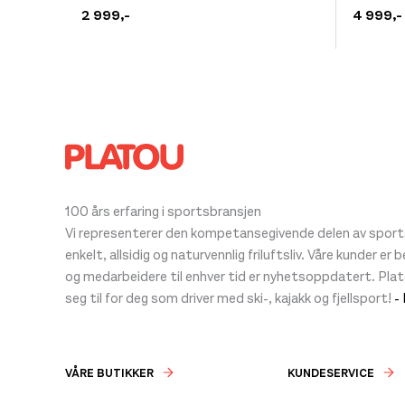
produktet
produkt
2 999
,-
4 999
,-
har
har
flere
flere
varianter.
varianter
Alternativene
Alternat
kan
kan
velges
velges
på
på
produktsiden
produkt
100 års erfaring i sportsbransjen
Vi representerer den kompetansegivende delen av sportsb
enkelt, allsidig og naturvennlig friluftsliv. Våre kunder er
og medarbeidere til enhver tid er nyhetsoppdatert. Pla
seg til for deg som driver med ski-, kajakk og fjellsport!
-
VÅRE BUTIKKER
KUNDESERVICE