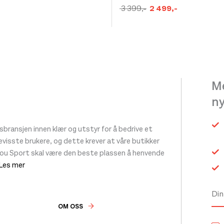
et
produktet
Opprinnelig
Nåværende
3 399
,-
2 499
,-
pris
pris
har
var:
er:
flere
kr 3
kr 2
.
varianter.
399,-.
499,-.
ivene
Alternativene
kan
Me
velges
n
på
siden
produktsiden
ransjen innen klær og utstyr for å bedrive et
 bevisste brukere, og dette krever at våre butikker
tou Sport skal være den beste plassen å henvende
 Les mer
OM OSS