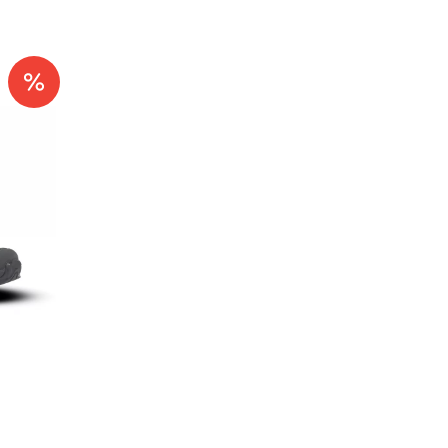
 Logo
Hoka Mach 6 Mens
La Sportiva
Downpour/Thunder
Approach Laces
Cloud
Black/Yellow
1.999,-
999,-
39,-