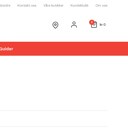
ettordre
Kontakt oss
Våre butikker
Kundeklubb
Om oss
0
kr
0
Guider
☓