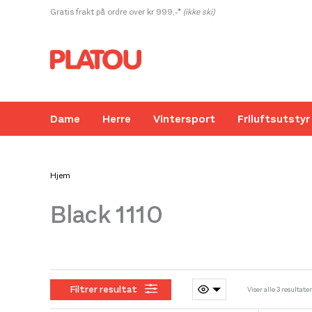
Hopp
Gratis frakt på ordre over kr 999,-*
(ikke ski)
rett
til
innholdet
Dame
Herre
Vintersport
Friluftsutstyr
Hjem
Black 1110
Kanskje liker du også...
Filtrer resultat
Viser alle 3 resultater