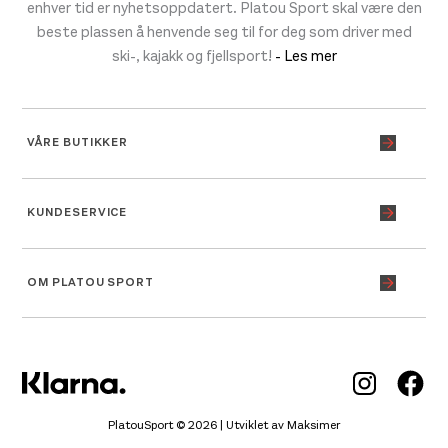
enhver tid er nyhetsoppdatert. Platou Sport skal være den
beste plassen å henvende seg til for deg som driver med
ski-, kajakk og fjellsport!
- Les mer
VÅRE BUTIKKER
KUNDESERVICE
OM PLATOU SPORT
Inst
Fa
PlatouSport © 2026 | Utviklet av
Maksimer