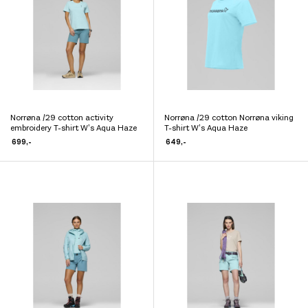
599,-
699,-
399,-
899,-
999,-
Norrøna /29 cotton activity
Norrøna /29 cotton Norrøna viking
Dette
Dette
embroidery T-shirt W’s Aqua Haze
T-shirt W’s Aqua Haze
produktet
produktet
699
,-
649
,-
har
har
flere
flere
varianter.
varianter.
Alternativene
Alternativene
kan
kan
velges
velges
på
på
produktsiden
produktsiden