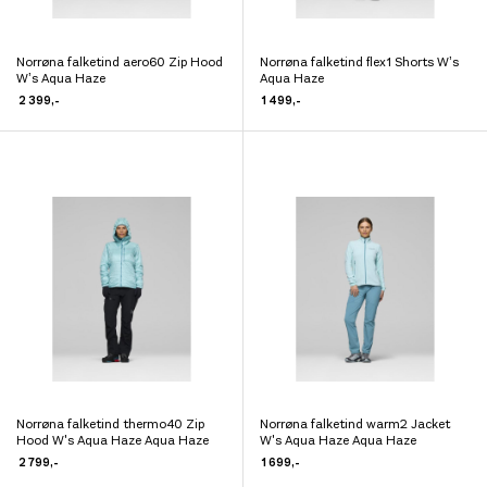
Norrøna falketind aero60 Zip Hood
Norrøna falketind flex1 Shorts W’s
Dette
Dette
W’s Aqua Haze
Aqua Haze
produktet
produktet
2 399
,-
1 499
,-
har
har
flere
flere
varianter.
varianter.
Alternativene
Alternativene
kan
kan
velges
velges
på
på
produktsiden
produktsiden
Norrøna falketind thermo40 Zip
Norrøna falketind warm2 Jacket
Dette
Dette
Hood W's Aqua Haze Aqua Haze
W's Aqua Haze Aqua Haze
produktet
produktet
2 799
,-
1 699
,-