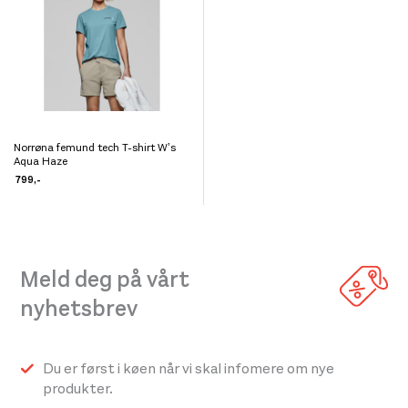
velges
velges
på
på
produktsiden
produktsiden
Norrøna femund tech T-shirt W’s
Dette
Aqua Haze
produktet
799
,-
har
flere
varianter.
Meld deg på vårt
Alternativene
kan
nyhetsbrev
velges
på
Du er først i køen når vi skal infomere om nye
produktsiden
produkter.