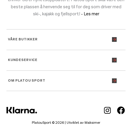
beste plassen å henvende seg til for deg som driver med
ski-, kajakk og fjellsport!
- Les mer
VÅRE BUTIKKER
KUNDESERVICE
OM PLATOU SPORT
Inst
Fa
PlatouSport © 2026 | Utviklet av
Maksimer