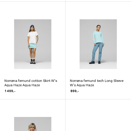
har
har
flere
flere
varianter.
varianter.
Alternativene
Alternativene
kan
kan
velges
velges
på
på
produktsiden
produktsiden
Norrøna femund cotton Skirt W's
Norrøna femund tech Long Sleeve
Dette
Dette
Aqua Haze Aqua Haze
W’s Aqua Haze
produktet
produktet
1 499
,-
899
,-
har
har
flere
flere
varianter.
varianter.
Alternativene
Alternativene
kan
kan