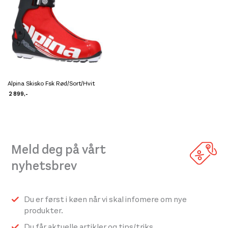
449,-
499,-
599,-
649,-
799,-
899,-
699,-
Alpina Skisko Fsk Rød/Sort/Hvit
Dette
2 899
,-
produktet
har
flere
varianter.
Meld deg på vårt
Alternativene
nyhetsbrev
kan
velges
på
Du er først i køen når vi skal infomere om nye
produktsiden
produkter.
Du får aktuelle artikler og tips/triks.