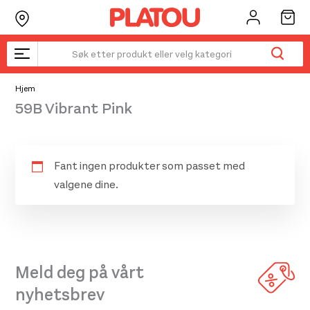
Hopp
rett
til
innholdet
Hjem
59B Vibrant Pink
Fant ingen produkter som passet med
valgene dine.
Meld deg på vårt
nyhetsbrev