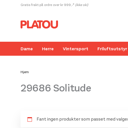
Hopp
Gratis frakt på ordre over kr 999,-*
(ikke ski)
rett
til
innholdet
Dame
Herre
Vintersport
Friluftsutstyr
Hjem
29686 Solitude
Fant ingen produkter som passet med valgen