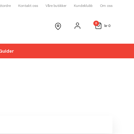
ettordre
Kontakt oss
Våre butikker
Kundeklubb
Om oss
0
kr
0
Guider