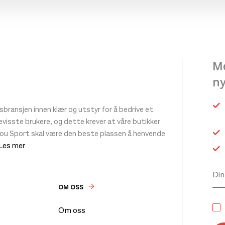
Me
n
ransjen innen klær og utstyr for å bedrive et
 bevisste brukere, og dette krever at våre butikker
tou Sport skal være den beste plassen å henvende
 Les mer
OM OSS
Om oss