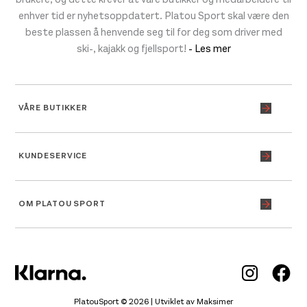
enhver tid er nyhetsoppdatert. Platou Sport skal være den
beste plassen å henvende seg til for deg som driver med
ski-, kajakk og fjellsport!
- Les mer
VÅRE BUTIKKER
KUNDESERVICE
OM PLATOU SPORT
Inst
Fa
PlatouSport © 2026 | Utviklet av
Maksimer