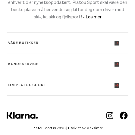
enhver tid er nyhetsoppdatert. Platou Sport skal være den
beste plassen å henvende seg til for deg som driver med
ski-, kajakk og fjellsport!
- Les mer
VÅRE BUTIKKER
KUNDESERVICE
OM PLATOU SPORT
Inst
Fa
PlatouSport © 2026 | Utviklet av
Maksimer