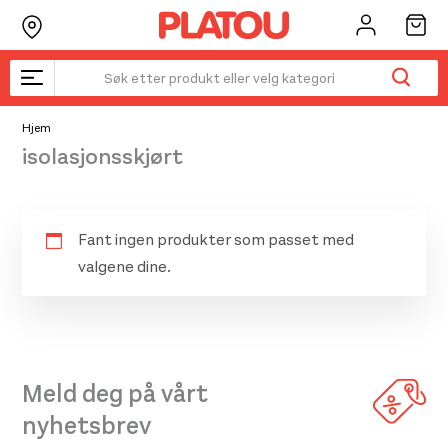
Hopp
rett
til
innholdet
Hjem
isolasjonsskjørt
Fant ingen produkter som passet med
valgene dine.
Meld deg på vårt
nyhetsbrev