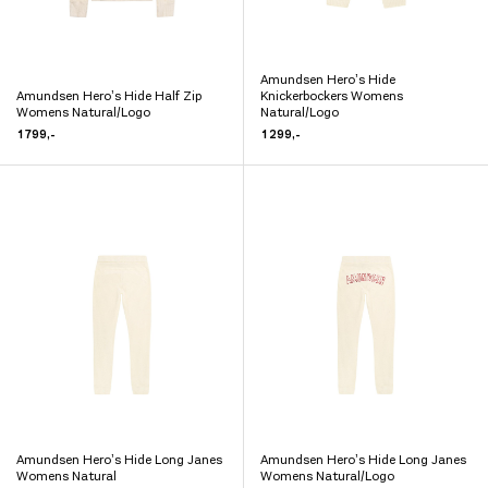
og et aktivt friluftsliv.
Utforsk vårt utvalg av
ullundertøy til dame
, og finn plaggene
som holder deg varm, tørr og komfortabel – uansett årstid og
aktivitet.
Amundsen Hero’s Hide
Dette
Amundsen Hero’s Hide Half Zip
Knickerbockers Womens
Dette
Womens Natural/Logo
produktet
Natural/Logo
produktet
1 799
,-
1 299
,-
har
har
flere
flere
varianter.
varianter.
Alternativene
Alternativene
kan
kan
velges
velges
på
på
produktsiden
produktsiden
Amundsen Hero’s Hide Long Janes
Amundsen Hero’s Hide Long Janes
Dette
Dette
Womens Natural
Womens Natural/Logo