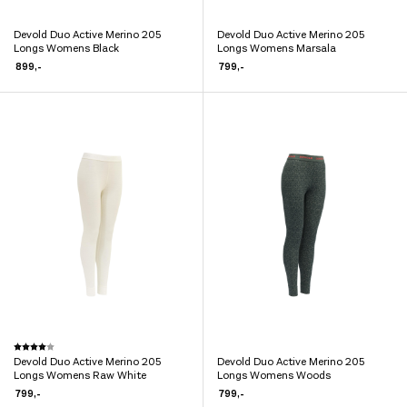
Devold Duo Active Merino 205
Devold Duo Active Merino 205
Dette
Dette
Longs Womens Black
Longs Womens Marsala
produktet
produktet
899
,-
799
,-
har
har
flere
flere
varianter.
varianter.
Alternativene
Alternativene
kan
kan
velges
velges
på
på
produktsiden
produktsiden
Dette
Karakter:
4.0 av 5 mulige
Devold Duo Active Merino 205
Devold Duo Active Merino 205
produktet
Dette
Longs Womens Raw White
Longs Womens Woods
har
produktet
799
,-
799
,-