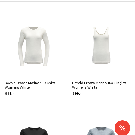
har
har
var:
er:
kr 899,-.
kr 449,-.
flere
flere
varianter.
varianter.
Alternativene
Alternativene
kan
kan
velges
velges
på
på
produktsiden
produktsiden
Devold Breeze Merino 150 Shirt
Devold Breeze Merino 150 Singlet
Dette
Dette
Womens White
Womens White
produktet
produktet
999
,-
699
,-
har
har
flere
flere
varianter.
varianter.
Alternativene
Alternativene
kan
kan