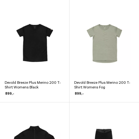
flere
flere
varianter.
varianter.
Alternativene
Alternativene
kan
kan
velges
velges
på
på
produktsiden
produktsiden
Devold Breeze Plus Merino 200 T-
Devold Breeze Plus Merino 200 T-
Dette
Dette
Shirt Womens Black
Shirt Womens Fog
produktet
produktet
899
,-
899
,-
har
har
flere
flere
varianter.
varianter.
Alternativene
Alternativene
kan
kan