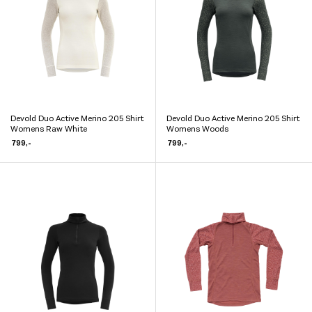
kan
kan
velges
velges
på
på
produktsiden
produktsiden
Devold Duo Active Merino 205 Shirt
Devold Duo Active Merino 205 Shirt
Dette
Dette
Womens Raw White
Womens Woods
produktet
produktet
799
,-
799
,-
har
har
flere
flere
varianter.
varianter.
Alternativene
Alternativene
kan
kan
velges
velges
på
på
produktsiden
produktsiden