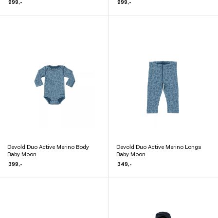
har
produktet
999
,-
999
,-
flere
har
varianter.
flere
Alternativene
varianter.
kan
Alternativene
velges
kan
på
velges
produktsiden
på
produktsiden
Devold Duo Active Merino Body
Devold Duo Active Merino Longs
Dette
Dette
Baby Moon
Baby Moon
produktet
produktet
399
,-
349
,-
har
har
flere
flere
varianter.
varianter.
Alternativene
Alternativene