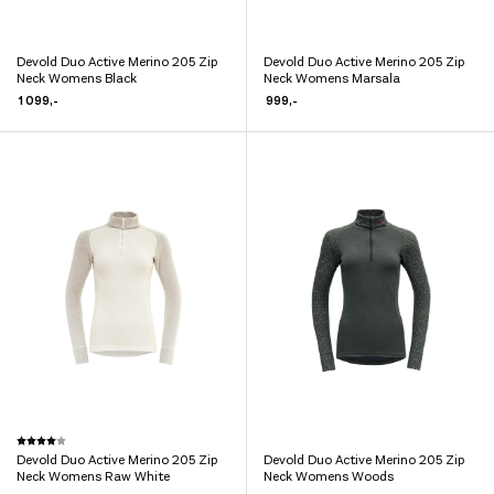
Devold Duo Active Merino 205 Zip
Devold Duo Active Merino 205 Zip
Dette
Dette
Neck Womens Black
Neck Womens Marsala
produktet
produktet
1 099
,-
999
,-
har
har
flere
flere
varianter.
varianter.
Alternativene
Alternativene
kan
kan
velges
velges
på
på
produktsiden
produktsiden
Dette
Karakter:
4.0 av 5 mulige
Devold Duo Active Merino 205 Zip
Devold Duo Active Merino 205 Zip
produktet
Dette
Neck Womens Raw White
Neck Womens Woods