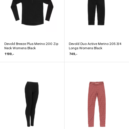
velges
velges
på
på
produktsiden
produktsiden
Devold Breeze Plus Merino 200 Zip
Devold Duo Active Merino 205 3/4
Dette
Dette
Neck Womens Black
Longs Womens Black
produktet
produktet
1 199
,-
749
,-
har
har
flere
flere
varianter.
varianter.
Alternativene
Alternativene
kan
kan
velges
velges
på
på
produktsiden
produktsiden