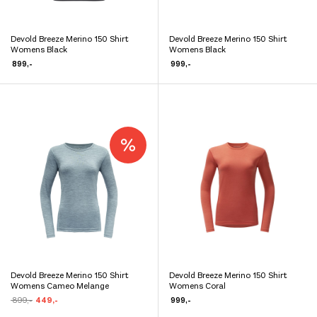
Devold Breeze Merino 150 Shirt
Devold Breeze Merino 150 Shirt
Dette
Dette
Womens Black
Womens Black
produktet
produktet
899
,-
999
,-
har
har
flere
flere
varianter.
varianter.
Alternativene
Alternativene
kan
kan
velges
velges
på
på
produktsiden
produktsiden
Devold Breeze Merino 150 Shirt
Devold Breeze Merino 150 Shirt
Dette
Dette
Womens Cameo Melange
Womens Coral
produktet
produktet
Opprinnelig
Nåværende
899
,-
449
,-
999
,-
pris
pris