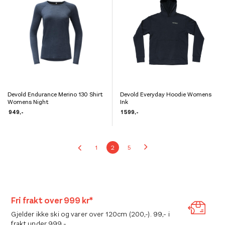
kan
kan
velges
velges
på
på
produktsiden
produktsiden
Devold Endurance Merino 130 Shirt
Devold Everyday Hoodie Womens
Dette
Dette
Womens Night
Ink
produktet
produktet
949
,-
1 599
,-
har
har
flere
flere
1
2
5
varianter.
varianter.
Alternativene
Alternativene
kan
kan
velges
velges
Fri frakt over 999 kr*
på
på
Gjelder ikke ski og varer over 120cm (200,-). 99,- i
produktsiden
produktsiden
frakt under 999,-