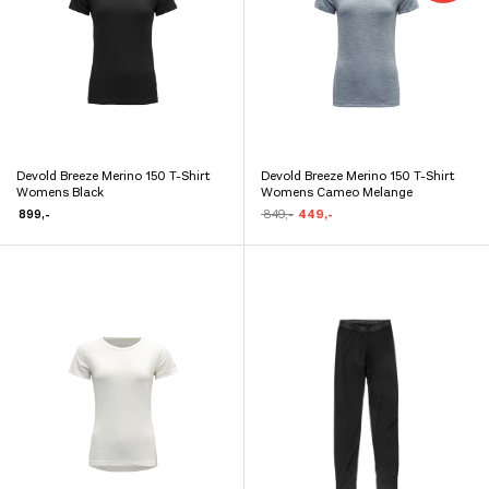
velges
velges
på
på
produktsiden
produktsiden
Devold Breeze Merino 150 T-Shirt
Devold Breeze Merino 150 T-Shirt
Dette
Dette
Womens Black
Womens Cameo Melange
produktet
produktet
Opprinnelig
Nåværende
899
,-
849
,-
449
,-
pris
pris
har
har
var:
er:
kr 849,-.
kr 449,-.
flere
flere
varianter.
varianter.
Alternativene
Alternativene
kan
kan
velges
velges
på
på
produktsiden
produktsiden