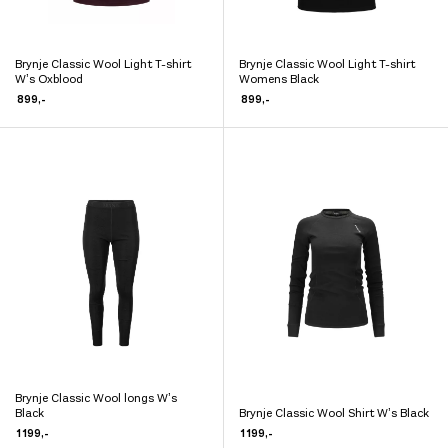
Brynje Classic Wool Light T-shirt
Brynje Classic Wool Light T-shirt
Dette
Dette
W’s Oxblood
Womens Black
produktet
produktet
899
,-
899
,-
har
har
flere
flere
varianter.
varianter.
Alternativene
Alternativene
kan
kan
velges
velges
på
på
produktsiden
produktsiden
Brynje Classic Wool longs W’s
Dette
Black
Brynje Classic Wool Shirt W’s Black
Dette
produktet
1 199
,-
1 199
,-
produktet