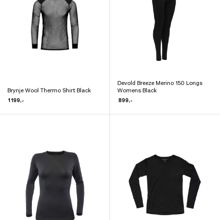
kan
kan
velges
velges
på
på
produktsiden
produktsiden
Devold Breeze Merino 150 Longs
Dette
Brynje Wool Thermo Shirt Black
Womens Black
Dette
produktet
1 199
,-
899
,-
produktet
har
har
flere
flere
varianter.
varianter.
Alternativene
Alternativene
kan
kan
velges
velges
på
på
produktsiden
produktsiden