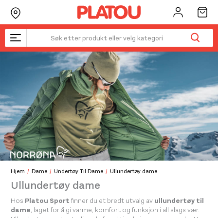
Hopp
rett
til
innholdet
Hjem
Dame
Undertøy Til Dame
Ullundertøy dame
Ullundertøy dame
Hos
Platou Sport
finner du et bredt utvalg av
ullundertøy til
dame
, laget for å gi varme, komfort og funksjon i all slags vær.