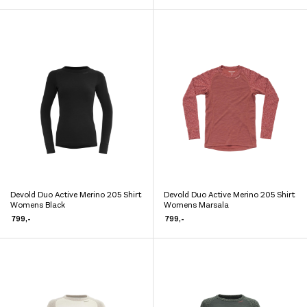
flere
har
varianter.
flere
Alternativene
varianter.
kan
Alternativene
velges
kan
på
velges
produktsiden
på
produktsiden
Devold Duo Active Merino 205 Shirt
Devold Duo Active Merino 205 Shirt
Dette
Dette
Womens Black
Womens Marsala
produktet
produktet
799
,-
799
,-
har
har
flere
flere
varianter.
varianter.
Alternativene
Alternativene