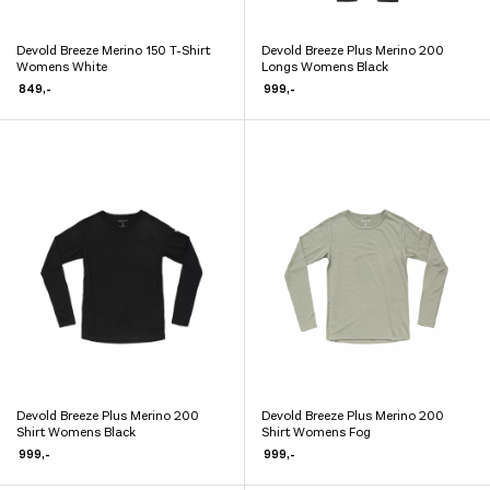
Devold Breeze Merino 150 T-Shirt
Devold Breeze Plus Merino 200
Dette
Dette
Womens White
Longs Womens Black
produktet
produktet
849
,-
999
,-
har
har
flere
flere
varianter.
varianter.
Alternativene
Alternativene
kan
kan
velges
velges
på
på
produktsiden
produktsiden
Devold Breeze Plus Merino 200
Devold Breeze Plus Merino 200
Dette
Dette
Shirt Womens Black
Shirt Womens Fog
produktet
produktet
999
,-
999
,-
har
har